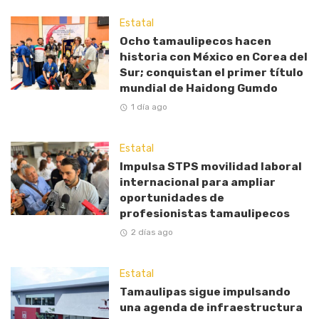
Estatal
Ocho tamaulipecos hacen
historia con México en Corea del
Sur; conquistan el primer título
mundial de Haidong Gumdo
1 día ago
Estatal
Impulsa STPS movilidad laboral
internacional para ampliar
oportunidades de
profesionistas tamaulipecos
2 días ago
Estatal
Tamaulipas sigue impulsando
una agenda de infraestructura