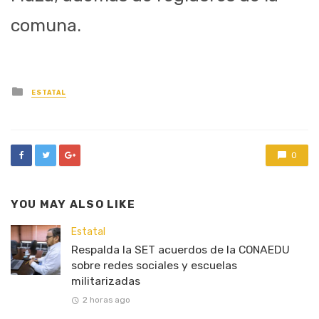
comuna.
Posted
ESTATAL
in
0
YOU MAY ALSO LIKE
Estatal
Respalda la SET acuerdos de la CONAEDU
sobre redes sociales y escuelas
militarizadas
2 horas ago