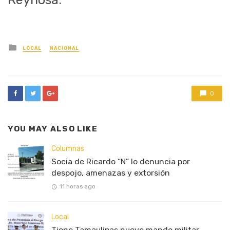
Posted
LOCAL
NACIONAL
in
0
YOU MAY ALSO LIKE
Columnas
Socia de Ricardo “N” lo denuncia por
despojo, amenazas y extorsión
11 horas ago
Local
Tiene Tamaulipas nuevo mando militar