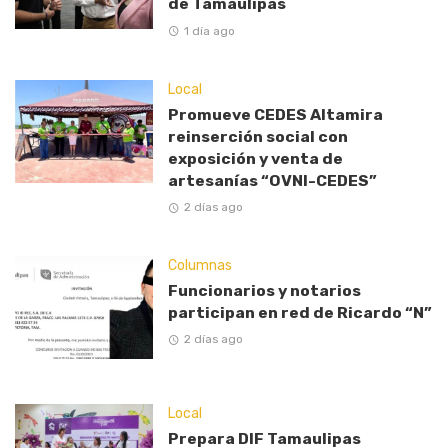
de Tamaulipas
1 día ago
Local
Promueve CEDES Altamira
reinserción social con
exposición y venta de
artesanías “OVNI-CEDES”
2 días ago
Columnas
Funcionarios y notarios
participan en red de Ricardo “N”
2 días ago
Local
Prepara DIF Tamaulipas