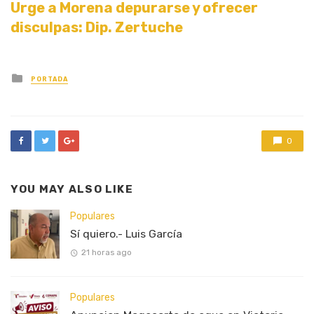
Urge a Morena depurarse y ofrecer
disculpas: Dip. Zertuche
Posted
PORTADA
in
0
YOU MAY ALSO LIKE
Populares
Sí quiero.- Luis García
21 horas ago
Populares