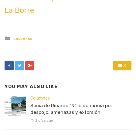
La Borre
Posted
COLUMNAS
in
0
YOU MAY ALSO LIKE
Columnas
Socia de Ricardo “N” lo denuncia por
despojo, amenazas y extorsión
2 días ago