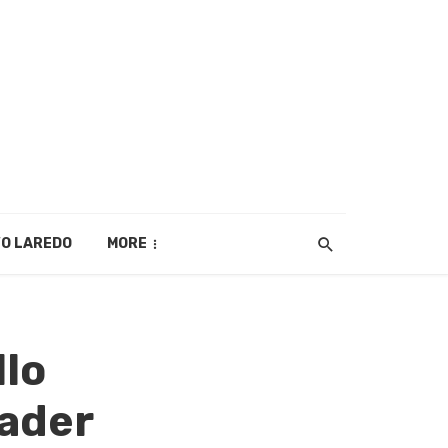
O LAREDO
MORE
llo
Nader