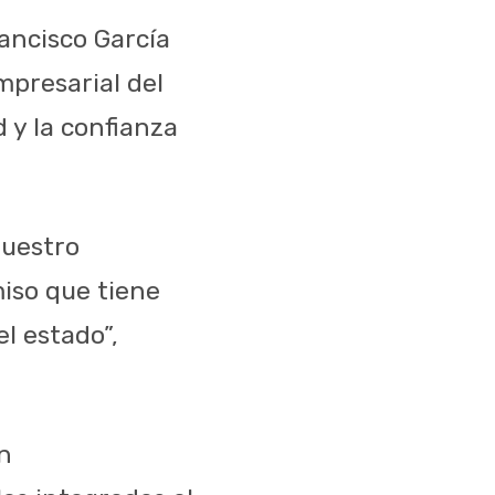
rancisco García
mpresarial del
d y la confianza
nuestro
iso que tiene
l estado”,
on