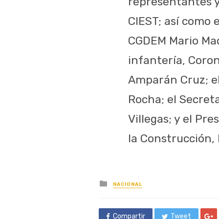
representantes y
CIEST; así como 
CGDEM Mario Maq
infantería, Coron
Amparán Cruz; el
Rocha; el Secret
Villegas; y el Pr
la Construcción,
Posted
NACIONAL
in
Compartir
Tweet