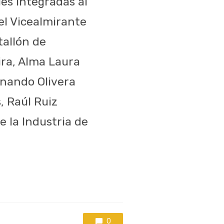
es integradas al
el Vicealmirante
allón de
ira, Alma Laura
rnando Olivera
, Raúl Ruiz
e la Industria de
0