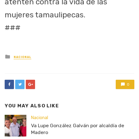
atenten contra la vida de las
mujeres tamaulipecas.
###
Posted
NACIONAL
in
0
YOU MAY ALSO LIKE
Nacional
Va Lupe González Galván por alcaldía de
Madero