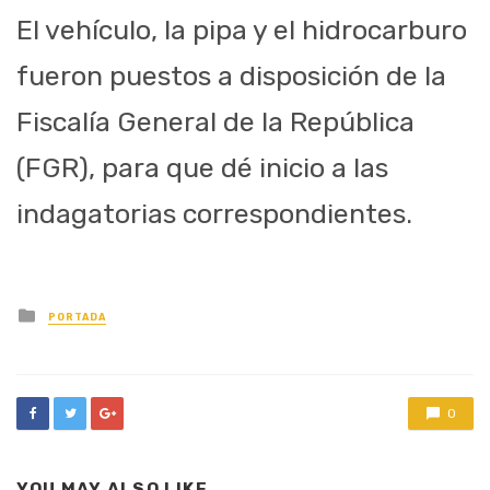
El vehículo, la pipa y el hidrocarburo
fueron puestos a disposición de la
Fiscalía General de la República
(FGR), para que dé inicio a las
indagatorias correspondientes.
Posted
PORTADA
in
0
YOU MAY ALSO LIKE