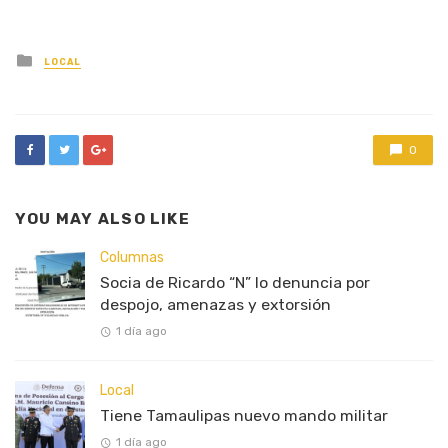
Posted
LOCAL
in
0
YOU MAY ALSO LIKE
Columnas
Socia de Ricardo “N” lo denuncia por
despojo, amenazas y extorsión
1 día ago
Local
Tiene Tamaulipas nuevo mando militar
1 día ago