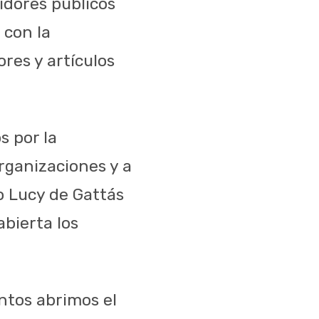
idores públicos
 con la
res y artículos
s por la
organizaciones y a
jo Lucy de Gattás
abierta los
ntos abrimos el