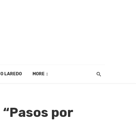
O LAREDO
MORE
n “Pasos por