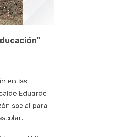
 Educación”
ón en las
alcalde Eduardo
zón social para
escolar.