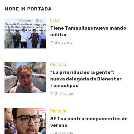
MORE IN
PORTADA
Local
Tiene Tamaulipas nuevo mando
militar
2 días ago
Portada
“La prioridad es la gente”:
nueva delegada de Bienestar
Tamaulipas
3 días ago
Portada
SET va contra campamentos de
verano
4 días ago