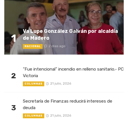
Va Lupe González Galván por alcaldía
1
de Madero
2 días ago
NACIONAL
“Fue intencional” incendio en relleno sanitario.- PC
2
Victoria
21 julio, 2026
COLUMNAS
Secretaría de Finanzas reducirá intereses de
3
deuda
21 julio, 2026
COLUMNAS