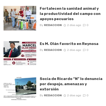
Fortalecen la sanidad animal y
la productividad del campo con
apoyos pecuarios
By
REDACCION
2 días ago
0
Es M. Olán favorito en Reynosa
By
REDACCION
2 días ago
0
Socia de Ricardo “N” lo denuncia
por despojo, amenazas y
extorsión
By
REDACCION
2 días ago
0