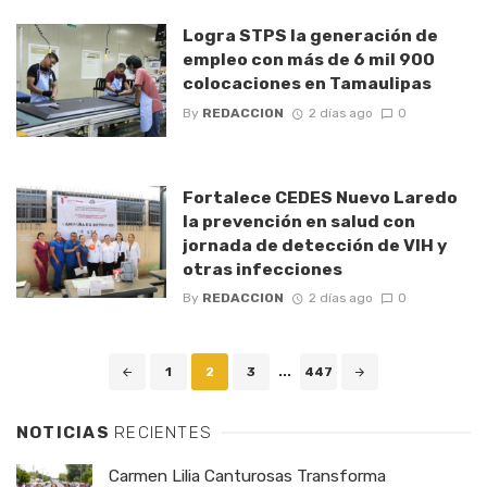
Logra STPS la generación de
empleo con más de 6 mil 900
colocaciones en Tamaulipas
By
REDACCION
2 días ago
0
Fortalece CEDES Nuevo Laredo
la prevención en salud con
jornada de detección de VIH y
otras infecciones
By
REDACCION
2 días ago
0
Posts
1
2
3
...
447
navigation
NOTICIAS
RECIENTES
Carmen Lilia Canturosas Transforma