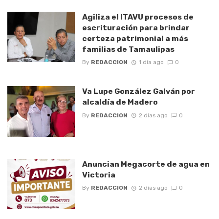
Agiliza el ITAVU procesos de
escrituración para brindar
certeza patrimonial a más
familias de Tamaulipas
By
REDACCION
1 día ago
0
Va Lupe González Galván por
alcaldía de Madero
By
REDACCION
2 días ago
0
Anuncian Megacorte de agua en
Victoria
By
REDACCION
2 días ago
0