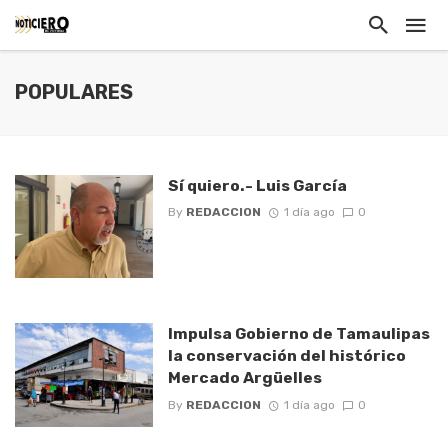
POPULARES
Sí quiero.- Luis García
By
REDACCION
1 día ago
0
Impulsa Gobierno de Tamaulipas
la conservación del histórico
Mercado Argüelles
By
REDACCION
1 día ago
0