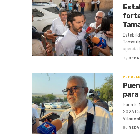
Estab
fort
Tama
Estabili
Tamaulip
agenda la
By
REDA
POPULA
Puen
para
Puente N
2026 Ciu
Villarreal 
By
REDA