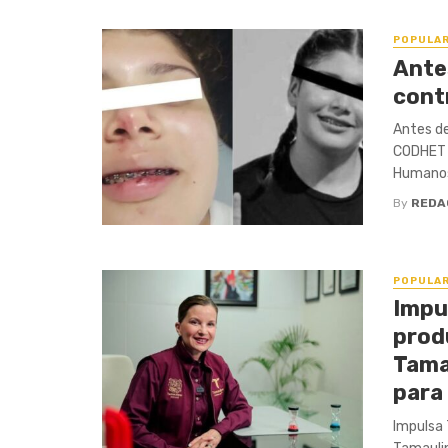
POPULA
Ante
cont
Antes de
CODHET R
Humanos 
By
REDA
POPULA
Impu
prod
Tama
para 
Impulsa 