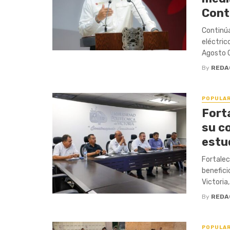
Cont
Continúa
eléctric
Agosto 0
By
REDA
POPULA
Forta
su c
estu
Fortalec
benefici
Victoria, 
By
REDA
POPULA