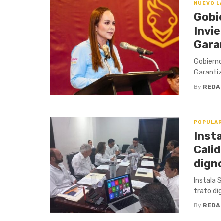
NUEVO L
Gobi
Invie
Gara
Gobierno
Garantiz
By
REDA
POPULA
Inst
Calid
dign
Instala 
trato di
By
REDA