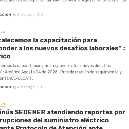
as para Texas, exportar también es para ti” Agosto 05 de 2026 * La
CCION
3 días ago
0
RES
talecemos la capacitación para
onder a los nuevos desafíos laborales” :
ico
cemos la capacitación para responder a los nuevos desafíos
s” : Américo Agosto 04 de 2026 -Preside reunión de seguimiento y
ón ITACE-CECATI ...
CCION
4 días ago
0
RES
inúa SEDENER atendiendo reportes por
rrupciones del suministro eléctrico
ante Protocolo de Atención ante