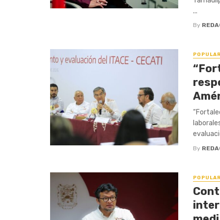
Tamaulip
...
By
REDA
POPULA
“For
resp
Amér
“Fortale
laborale
evaluaci
By
REDA
POPULA
Cont
inte
medi