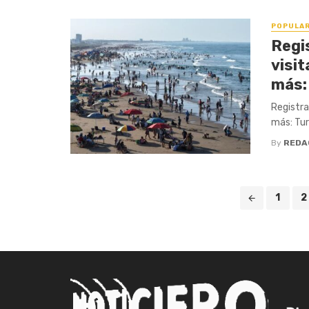
POPULA
Regi
visi
más:
Registra
más: Tur
By
REDA
Posts
1
2
navigation