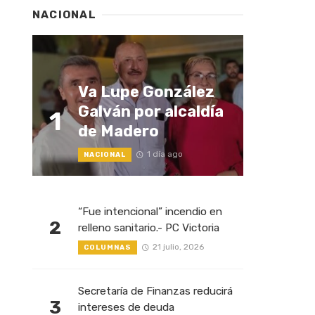
NACIONAL
Va Lupe González
Galván por alcaldía
1
de Madero
1 día ago
NACIONAL
“Fue intencional” incendio en
2
relleno sanitario.- PC Victoria
21 julio, 2026
COLUMNAS
Secretaría de Finanzas reducirá
3
intereses de deuda