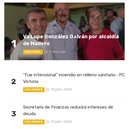
Va Lupe González Galván por alcaldía
1
de Madero
2 días ago
NACIONAL
“Fue intencional” incendio en relleno sanitario.- PC
2
Victoria
21 julio, 2026
COLUMNAS
Secretaría de Finanzas reducirá intereses de
3
deuda
21 julio, 2026
COLUMNAS