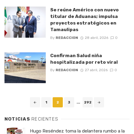
Se reúne Américo con nuevo
titular de Aduanas; impulsa
proyectos estratégicos en
Tamaulipas
By
REDACCION
28 abril, 2026
0
Confirman Salud niña
hospitalizada por reto viral
By
REDACCION
27 abril, 2026
0
Posts
1
2
3
...
292
navigation
NOTICIAS
RECIENTES
Hugo Reséndez toma la delantera rumbo a la