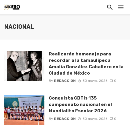
NACIONAL
Realizarán homenaje para
recordar a la tamaulipeca
Amalia González Caballero en la
Ciudad de México
By
REDACCION
30 mayo, 2026
0
Conquista CBTis 135
campeonato nacional en el
Mundialito Escolar 2026
By
REDACCION
30 mayo, 2026
0