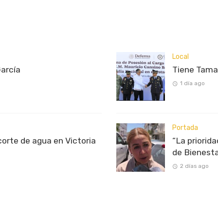
Local
García
Tiene Tama
1 día ago
Portada
rte de agua en Victoria
“La priorid
de Bienest
2 días ago