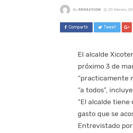
By
REDACCION
20 febrero, 20
Compartir
Tweet
El alcalde Xicote
próximo 3 de mar
“practicamente n
“a todos”, inclu
“El alcalde tiene 
gasto que se acos
Entrevistado por 