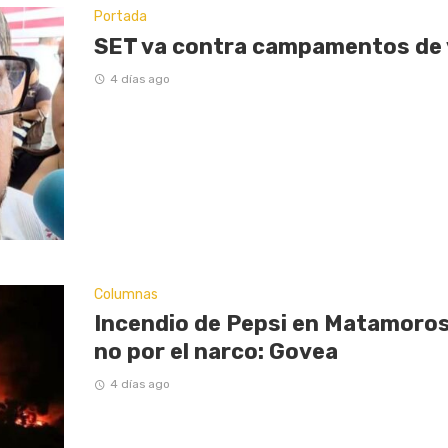
Portada
SET va contra campamentos de
4 días ago
Columnas
Incendio de Pepsi en Matamoros
no por el narco: Govea
4 días ago