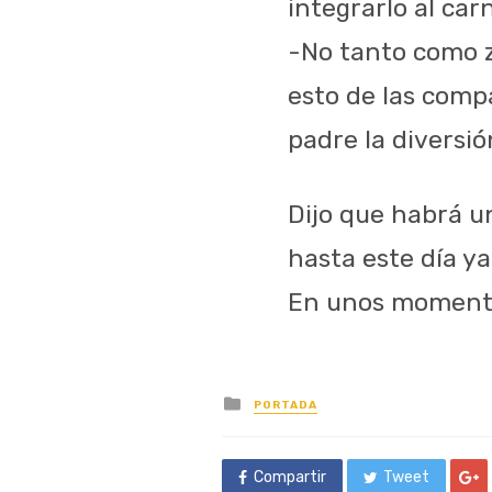
integrarlo al car
-No tanto como 
esto de las comp
padre la diversió
Dijo que habrá u
hasta este día y
En unos momento
Posted
PORTADA
in
Compartir
Tweet