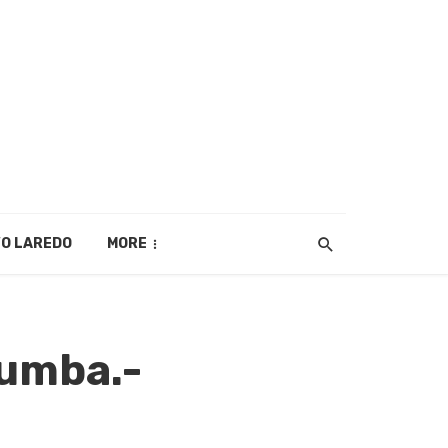
O LAREDO
MORE
zumba.-