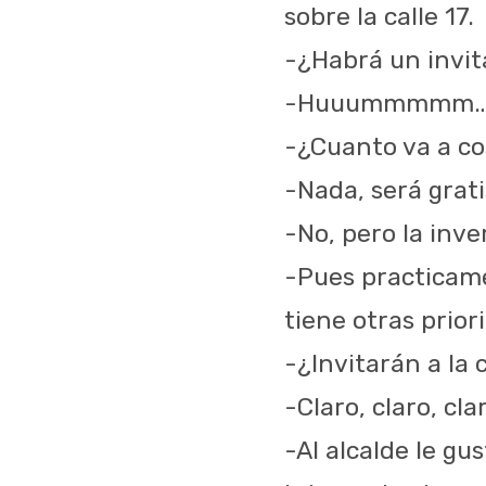
sobre la calle 17.
-¿Habrá un invit
-Huuummmmm…en
-¿Cuanto va a co
-Nada, será grati
-No, pero la inve
-Pues practicame
tiene otras prior
-¿Invitarán a la
-Claro, claro, cl
-Al alcalde le gu