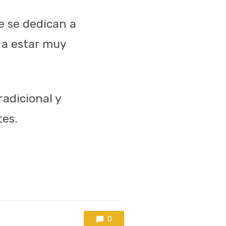
 se dedican a
 a estar muy
radicional y
tes.
0