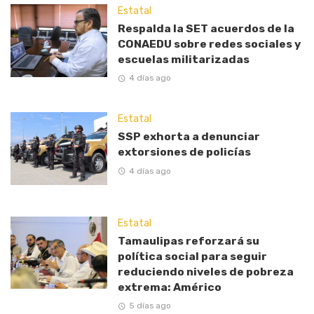
Estatal
Respalda la SET acuerdos de la
CONAEDU sobre redes sociales y
escuelas militarizadas
4 días ago
Estatal
SSP exhorta a denunciar
extorsiones de policías
4 días ago
Estatal
Tamaulipas reforzará su
política social para seguir
reduciendo niveles de pobreza
extrema: Américo
5 días ago