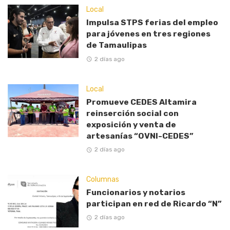
Local
Impulsa STPS ferias del empleo
para jóvenes en tres regiones
de Tamaulipas
2 días ago
Local
Promueve CEDES Altamira
reinserción social con
exposición y venta de
artesanías “OVNI-CEDES”
2 días ago
Columnas
Funcionarios y notarios
participan en red de Ricardo “N”
2 días ago