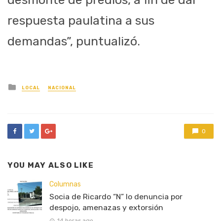
respuesta paulatina a sus
demandas”, puntualizó.
Posted
LOCAL
NACIONAL
in
0
YOU MAY ALSO LIKE
Columnas
Socia de Ricardo “N” lo denuncia por
despojo, amenazas y extorsión
14 horas ago