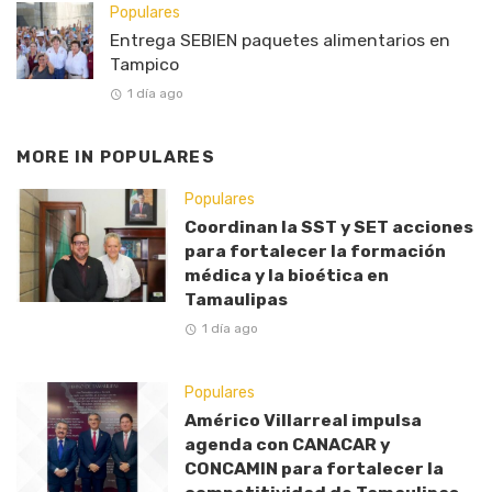
Populares
Entrega SEBIEN paquetes alimentarios en
Tampico
1 día ago
MORE IN
POPULARES
Populares
Coordinan la SST y SET acciones
para fortalecer la formación
médica y la bioética en
Tamaulipas
1 día ago
Populares
Américo Villarreal impulsa
agenda con CANACAR y
CONCAMIN para fortalecer la