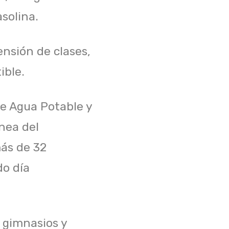
solina.
ensión de clases,
ible.
de Agua Potable y
nea del
más de 32
do día
 gimnasios y