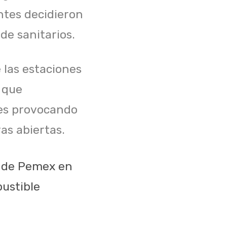
ntes decidieron
 de sanitarios.
e las estaciones
s que
ales provocando
as abiertas.
l de Pemex en
bustible