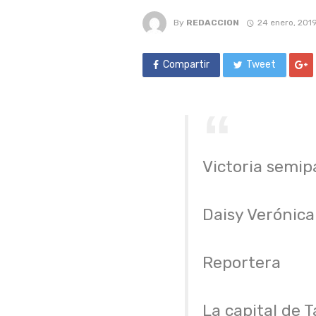
By
REDACCION
24 enero, 201
Compartir
Tweet
Victoria semip
Daisy Verónic
Reportera
La capital de 