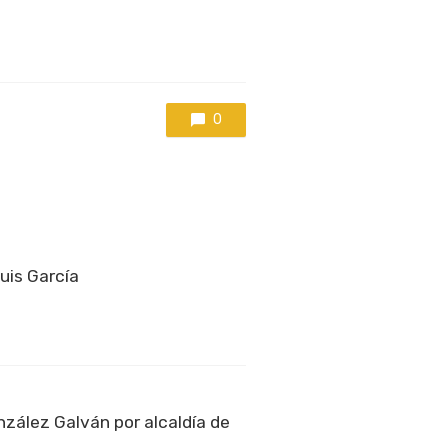
0
Luis García
zález Galván por alcaldía de