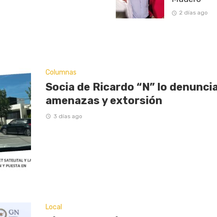
2 días ago
Columnas
Socia de Ricardo “N” lo denunci
amenazas y extorsión
3 días ago
Local