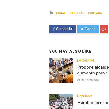
Posted
LOCAL
NACIONAL
PORTADA
in
Compartir
Tweet
YOU MAY ALSO LIKE
LA CAPITAL
Propone alcalde 
aumento para 
18 horas ago
Populares
Marchan por lib