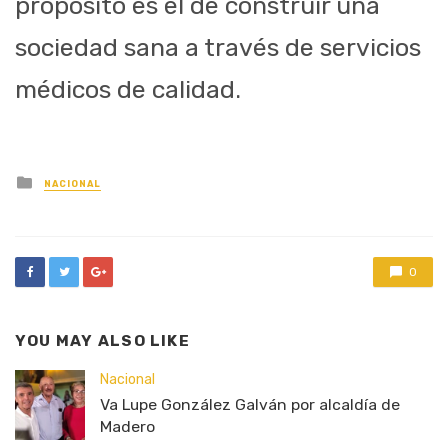
propósito es el de construir una
sociedad sana a través de servicios
médicos de calidad.
Posted
NACIONAL
in
0
YOU MAY ALSO LIKE
Nacional
Va Lupe González Galván por alcaldía de
Madero