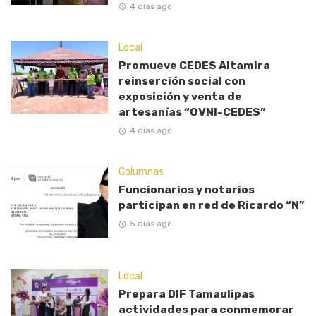
4 días ago
Local
Promueve CEDES Altamira
reinserción social con
exposición y venta de
artesanías “OVNI-CEDES”
4 días ago
Columnas
Funcionarios y notarios
participan en red de Ricardo “N”
5 días ago
Local
Prepara DIF Tamaulipas
actividades para conmemorar