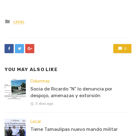
Posted
LOCAL
in
0
YOU MAY ALSO LIKE
Columnas
Socia de Ricardo “N” lo denuncia por
despojo, amenazas y extorsión
3 días ago
Local
Tiene Tamaulipas nuevo mando militar