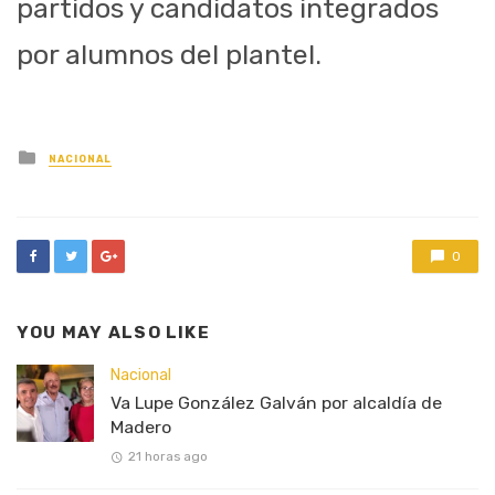
partidos y candidatos integrados
por alumnos del plantel.
Posted
NACIONAL
in
0
YOU MAY ALSO LIKE
Nacional
Va Lupe González Galván por alcaldía de
Madero
21 horas ago