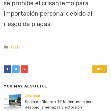
se prohíbe el crisantemo para
importación personal debido al
riesgo de plagas.
Posted
LOCAL
in
0
YOU MAY ALSO LIKE
Columnas
Socia de Ricardo “N” lo denuncia por
despojo, amenazas y extorsión