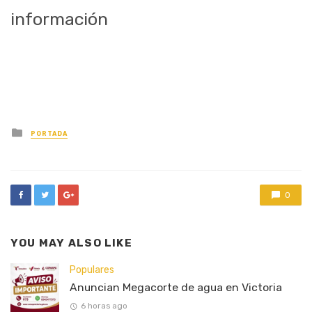
información
Posted
PORTADA
in
0
YOU MAY ALSO LIKE
Populares
Anuncian Megacorte de agua en Victoria
6 horas ago