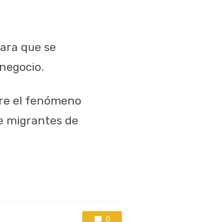
para que se
negocio.
obre el fenómeno
de migrantes de
0