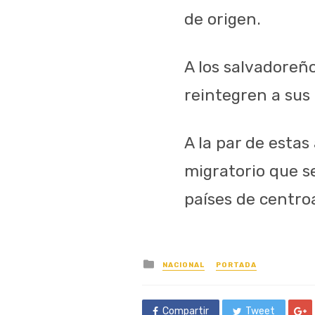
de origen.
A los salvadoreño
reintegren a su
A la par de estas
migratorio que s
países de centro
Posted
NACIONAL
PORTADA
in
Compartir
Tweet