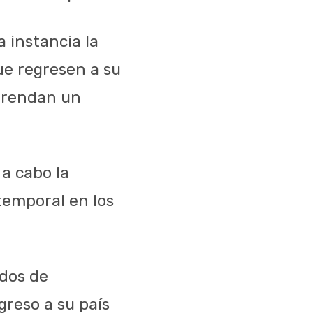
a instancia la
ue regresen a su
mprendan un
 a cabo la
temporal en los
ados de
greso a su país