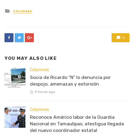
Posted
COLUMNAS
in
0
YOU MAY ALSO LIKE
Columnas
Socia de Ricardo “N” lo denuncia por
despojo, amenazas y extorsión
9 horas ago
Columnas
Reconoce Américo labor de la Guardia
Nacional en Tamaulipas; atestigua llegada
del nuevo coordinador estatal