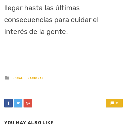
llegar hasta las últimas
consecuencias para cuidar el
interés de la gente.
Posted
LOCAL
NACIONAL
in
0
YOU MAY ALSO LIKE