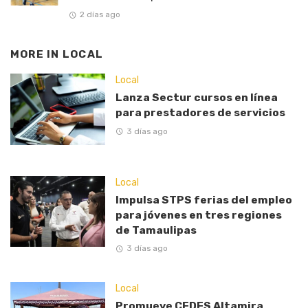
2 días ago
MORE IN
LOCAL
Local
Lanza Sectur cursos en línea
para prestadores de servicios
3 días ago
Local
Impulsa STPS ferias del empleo
para jóvenes en tres regiones
de Tamaulipas
3 días ago
Local
Promueve CEDES Altamira