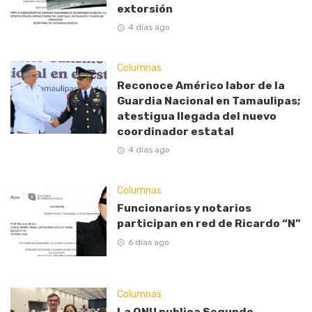
extorsión
4 días ago
Columnas
Reconoce Américo labor de la
Guardia Nacional en Tamaulipas;
atestigua llegada del nuevo
coordinador estatal
4 días ago
Columnas
Funcionarios y notarios
participan en red de Ricardo “N”
6 días ago
Columnas
La ONU publica Segundo