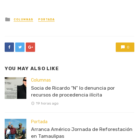
Posted
COLUMNAS
PORTADA
in
0
YOU MAY ALSO LIKE
Columnas
Socia de Ricardo “N” lo denuncia por
recursos de procedencia ilícita
19 horas ago
Portada
Arranca Américo Jornada de Reforestación
en Tamaulipas