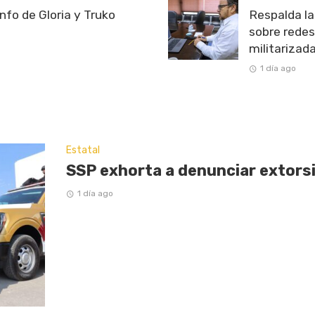
unfo de Gloria y Truko
Respalda l
sobre redes
militarizad
1 día ago
Estatal
SSP exhorta a denunciar extorsi
1 día ago