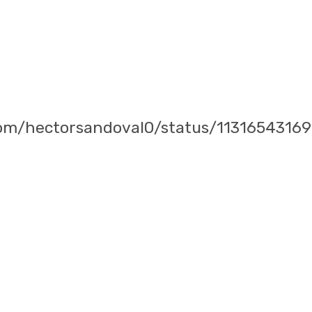
9
.com/hectorsandoval0/status/113165431