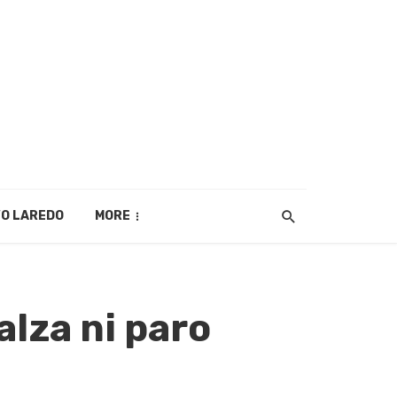
O LAREDO
MORE
alza ni paro