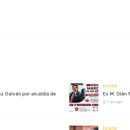
Estatal
z Galván por alcaldía de
Es M. Olán 
1 día ago
Estatal