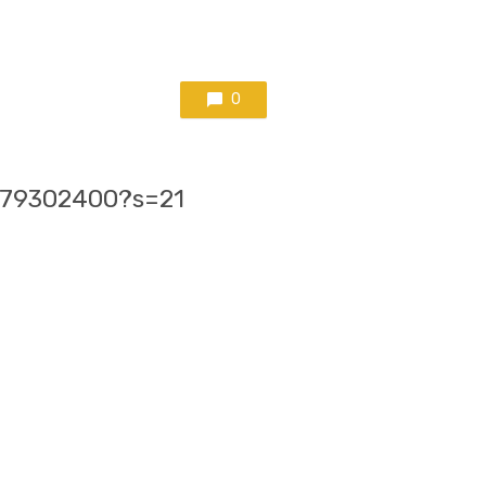
0
6979302400?s=21