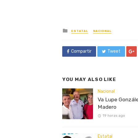
Posted
ESTATAL
NACIONAL
in
Compartir
Tweet
YOU MAY ALSO LIKE
Nacional
Va Lupe Gonzále
Madero
19 horas ago
Estatal