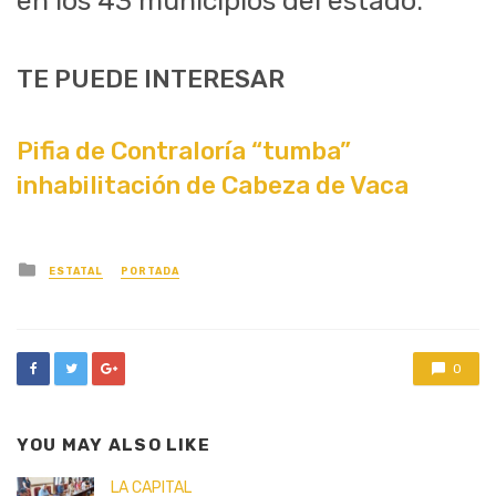
en los 43 municipios del estado.
TE PUEDE INTERESAR
Pifia de Contraloría “tumba”
inhabilitación de Cabeza de Vaca
Posted
ESTATAL
PORTADA
in
0
YOU MAY ALSO LIKE
LA CAPITAL