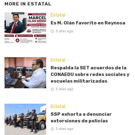
MORE IN
ESTATAL
Estatal
Es M. Olán favorito en Reynosa
3 días ago
Estatal
Respalda la SET acuerdos de la
CONAEDU sobre redes sociales y
escuelas militarizadas
3 días ago
Estatal
SSP exhorta a denunciar
extorsiones de policías
3 días ago