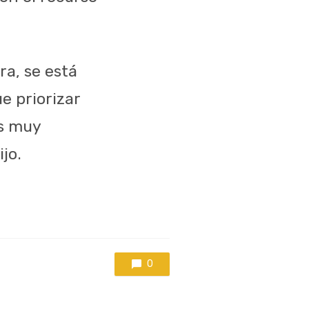
ra, se está
e priorizar
es muy
jo.
0