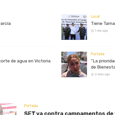
Local
García
Tiene Tama
1 día ago
Portada
rte de agua en Victoria
“La priorid
de Bienest
2 días ago
Portada
SET va contra campamentos de