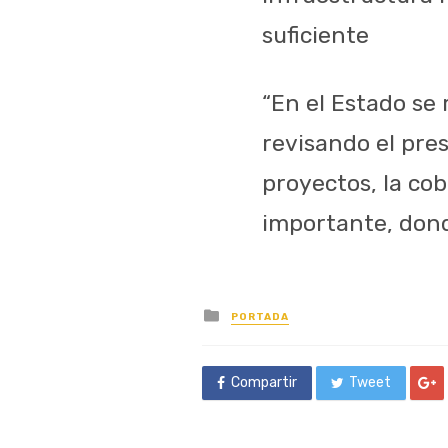
suficiente
“En el Estado se
revisando el pre
proyectos, la co
importante, dond
Posted
PORTADA
in
Compartir
Tweet