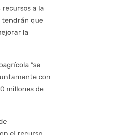
 recursos a la
S tendrán que
ejorar la
oagrícola “se
njuntamente con
60 millones de
de
on el recurso