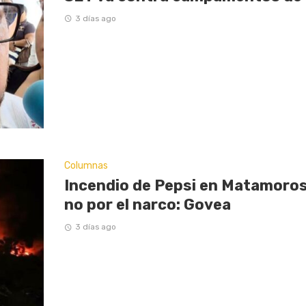
3 días ago
Columnas
Incendio de Pepsi en Matamoros
no por el narco: Govea
3 días ago