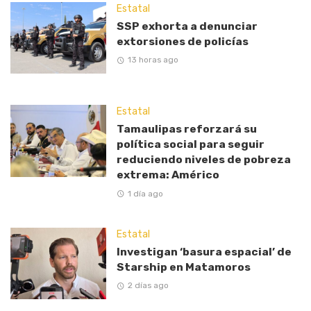
Estatal
SSP exhorta a denunciar
extorsiones de policías
13 horas ago
Estatal
Tamaulipas reforzará su
política social para seguir
reduciendo niveles de pobreza
extrema: Américo
1 día ago
Estatal
Investigan ‘basura espacial’ de
Starship en Matamoros
2 días ago