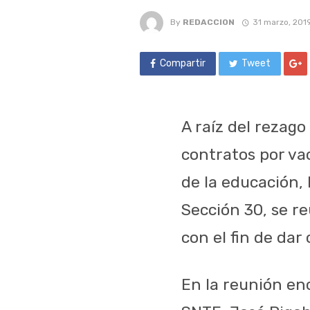
By
REDACCION
31 marzo, 201
Compartir
Tweet
A raíz del rezago
contratos por vac
de la educación, l
Sección 30, se r
con el fin de dar
En la reunión en