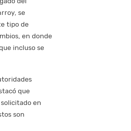
gado del
rroy, se
e tipo de
cambios, en donde
 que incluso se
utoridades
estacó que
solicitado en
stos son