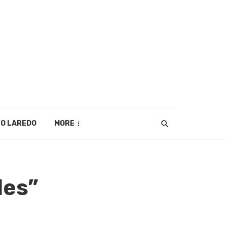
O LAREDO
MORE
les”