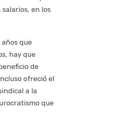
salarios, en los
 años que
os, hay que
 beneficio de
incluso ofreció el
indical a la
 burocratismo que