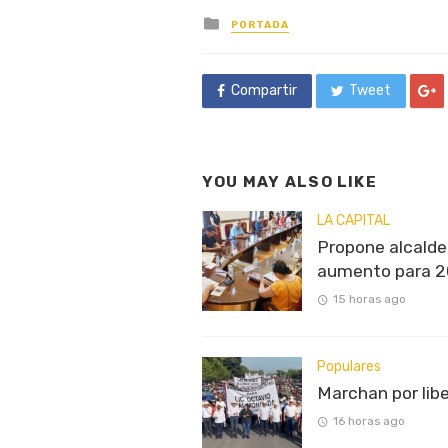
Posted
PORTADA
in
Compartir
Tweet
YOU MAY ALSO LIKE
LA CAPITAL
Propone alcalde 
aumento para 
15 horas ago
Populares
Marchan por lib
16 horas ago