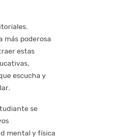
toriales.
ta más poderosa
traer estas
ucativas,
 que escucha y
lar.
tudiante se
yos
d mental y física