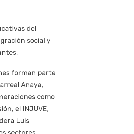
ucativas del
gración social y
antes.
ones forman parte
larreal Anaya,
generaciones como
sión, el INJUVE,
dera Luis
os sectores