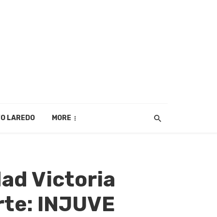
O LAREDO
MORE
ad Victoria
rte: INJUVE