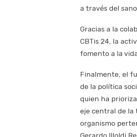
a través del san
Gracias a la col
CBTis 24, la acti
fomento a la vid
Finalmente, el f
de la política so
quien ha prioriz
eje central de la
organismo pertene
Gerardo Illoldi R