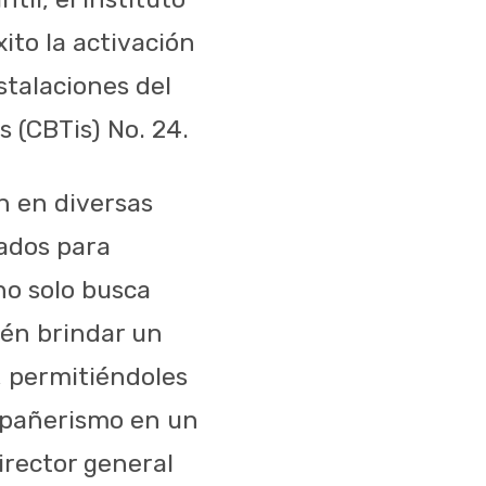
ito la activación
stalaciones del
s (CBTis) No. 24.
n en diversas
ñados para
no solo busca
ién brindar un
, permitiéndoles
ompañerismo en un
irector general