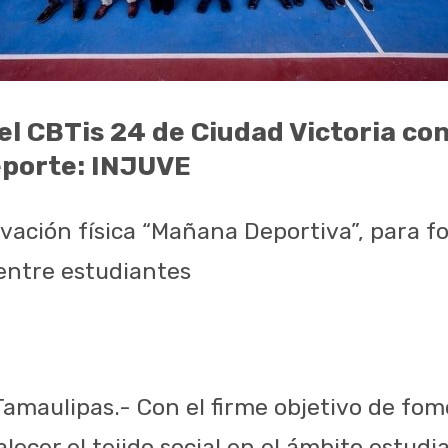
l CBTis 24 de Ciudad Victoria con
eporte: INJUVE
ivación física “Mañana Deportiva”, para f
 entre estudiantes
 Tamaulipas.- Con el firme objetivo de fo
lecer el tejido social en el ámbito estudian