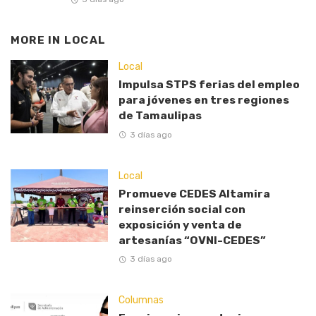
MORE IN
LOCAL
Local
Impulsa STPS ferias del empleo
para jóvenes en tres regiones
de Tamaulipas
3 días ago
Local
Promueve CEDES Altamira
reinserción social con
exposición y venta de
artesanías “OVNI-CEDES”
3 días ago
Columnas