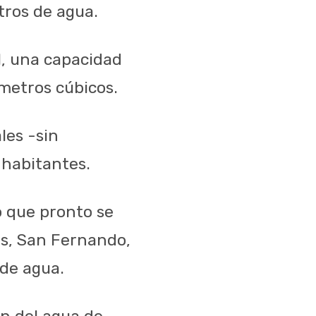
tros de agua.
l, una capacidad
etros cúbicos.
les -sin
 habitantes.
jo que pronto se
as, San Fernando,
 de agua.
n del agua de