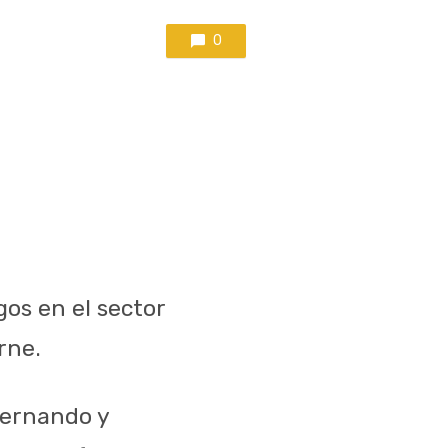
0
os en el sector
rne.
Fernando y