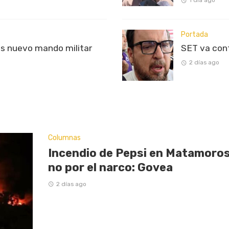
1 día ago
Portada
s nuevo mando militar
SET va con
2 días ago
Columnas
Incendio de Pepsi en Matamoros
no por el narco: Govea
2 días ago