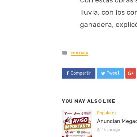
lluvia, con los c
ganadera, explicó
Posted
PORTADA
in
Compartir
Tweet
YOU MAY ALSO LIKE
Populares
Anuncian Megaco
1 hora ago