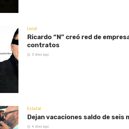
Local
Ricardo “N” creó red de empresas
contratos
3 días ago
Estatal
Dejan vacaciones saldo de seis 
4 días ago