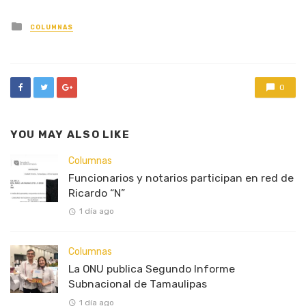
Posted
COLUMNAS
in
0
YOU MAY ALSO LIKE
Columnas
Funcionarios y notarios participan en red de
Ricardo “N”
1 día ago
Columnas
La ONU publica Segundo Informe
Subnacional de Tamaulipas
1 día ago