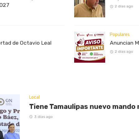
2027
2 días ago
Populares
ertad de Octavio Leal
Anuncian M
2 días ago
Local
Tiene Tamaulipas nuevo mando m
3 días ago