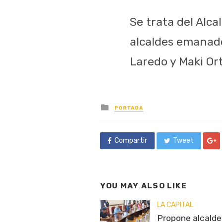
Se trata del Alc
alcaldes emanado
Laredo y Maki Or
Posted
PORTADA
in
Compartir
Tweet
YOU MAY ALSO LIKE
LA CAPITAL
Propone alcalde 