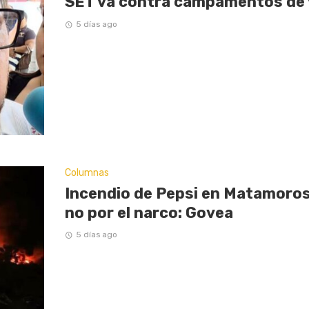
SET va contra campamentos de
5 días ago
Columnas
Incendio de Pepsi en Matamoros
no por el narco: Govea
5 días ago