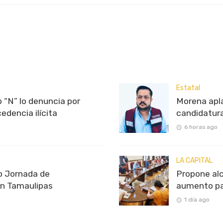
Estatal
 “N” lo denuncia por
Morena apl
edencia ilícita
candidatur
6 horas ago
LA CAPITAL
o Jornada de
Propone alc
en Tamaulipas
aumento p
1 día ago