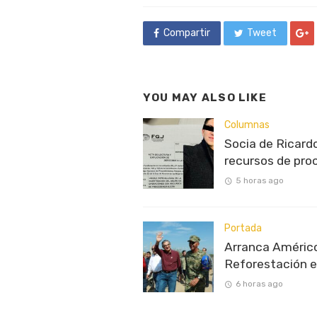
Compartir
Tweet
YOU MAY ALSO LIKE
Columnas
Socia de Ricardo
recursos de proc
5 horas ago
Portada
Arranca Améric
Reforestación 
6 horas ago