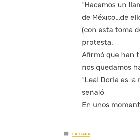
“Hacemos un llam
de México…de ell
(con esta toma d
protesta.
Afirmó que han t
nos quedamos has
“Leal Doria es la
señaló.
En unos momento
Posted
PORTADA
in