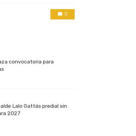
0
aza convocatoria para
as
alde Lalo Gattás predial sin
ara 2027