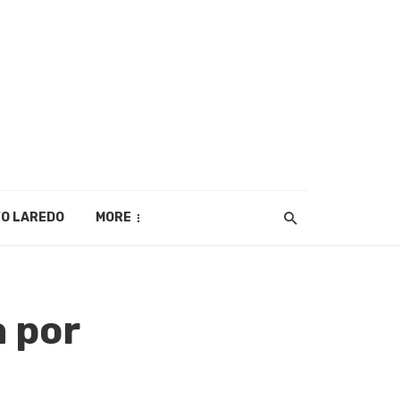
O LAREDO
MORE
a por