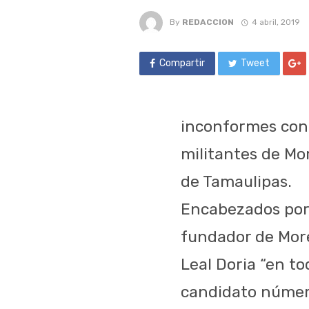
By
REDACCION
4 abril, 2019
Compartir
Tweet
inconformes cont
militantes de Mor
de Tamaulipas.
Encabezados por 
fundador de More
Leal Doria “en to
candidato número