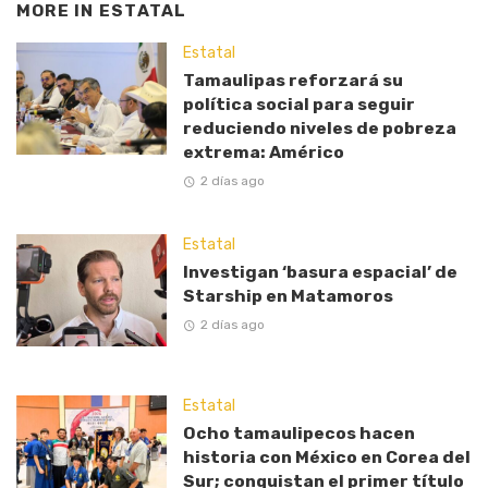
MORE IN
ESTATAL
Estatal
Tamaulipas reforzará su
política social para seguir
reduciendo niveles de pobreza
extrema: Américo
2 días ago
Estatal
Investigan ‘basura espacial’ de
Starship en Matamoros
2 días ago
Estatal
Ocho tamaulipecos hacen
historia con México en Corea del
Sur; conquistan el primer título