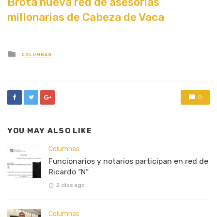
Brota nueva red de asesorías
millonarias de Cabeza de Vaca
Posted
COLUMNAS
in
0
YOU MAY ALSO LIKE
Columnas
Funcionarios y notarios participan en red de
Ricardo “N”
2 días ago
Columnas