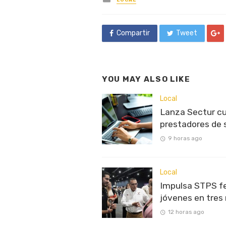
LOCAL
in
Compartir
Tweet
YOU MAY ALSO LIKE
Local
Lanza Sectur cu
prestadores de 
9 horas ago
Local
Impulsa STPS fe
jóvenes en tres
12 horas ago