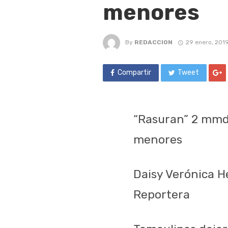
menores
By
REDACCION
29 enero, 201
Compartir
Tweet
“Rasuran” 2 mmdp
menores
Daisy Verónica 
Reportera