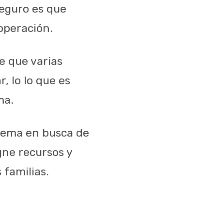
seguro es que
operación.
e que varias
, lo lo que es
ma.
 tema en busca de
gne recursos y
 familias.