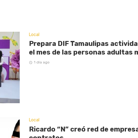
Local
Prepara DIF Tamaulipas activi
el mes de las personas adultas
1 día ago
Local
Ricardo “N” creó red de empresas
contratos