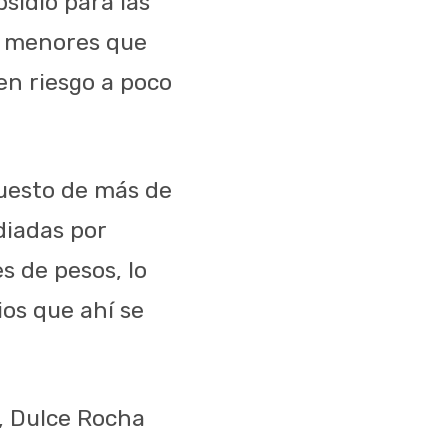
sidio para las
00 menores que
en riesgo a poco
puesto de más de
diadas por
s de pesos, lo
os que ahí se
N, Dulce Rocha