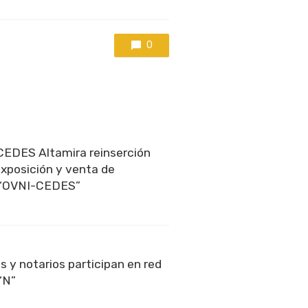
0
EDES Altamira reinserción
exposición y venta de
 “OVNI-CEDES”
s y notarios participan en red
“N”