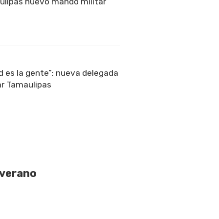
ulipas nuevo mando militar
ad es la gente”: nueva delegada
ar Tamaulipas
 verano