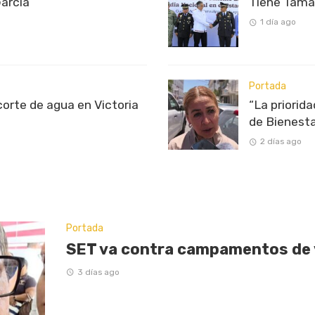
García
Tiene Tama
1 día ago
Portada
rte de agua en Victoria
“La priorid
de Bienest
2 días ago
Portada
SET va contra campamentos de
3 días ago