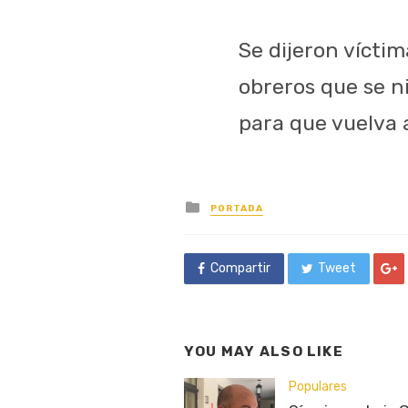
Se dijeron vícti
obreros que se ni
para que vuelva 
Posted
PORTADA
in
Compartir
Tweet
YOU MAY ALSO LIKE
Populares