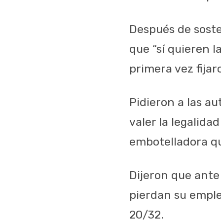
Después de sost
que “sí quieren 
primera vez fija
Pidieron a las au
valer la legalid
embotelladora qu
Dijeron que ante
pierdan su emple
20/32.