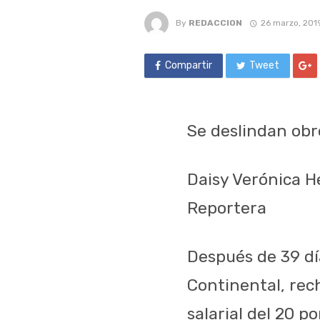
By
REDACCION
26 marzo, 201
Compartir
Tweet
Se deslindan obr
Daisy Verónica 
Reportera
Después de 39 dí
Continental, rec
salarial del 20 p