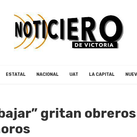
ESTATAL
NACIONAL
UAT
LA CAPITAL
NUEV
bajar” gritan obreros
moros