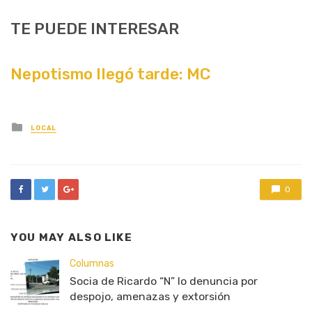
TE PUEDE INTERESAR
Nepotismo llegó tarde: MC
Posted
LOCAL
in
0
YOU MAY ALSO LIKE
Columnas
Socia de Ricardo “N” lo denuncia por
despojo, amenazas y extorsión