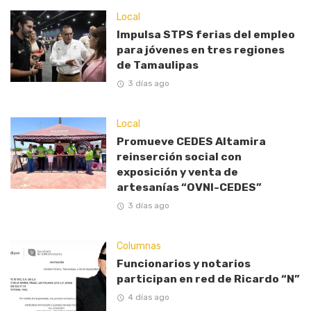
Local
Impulsa STPS ferias del empleo
para jóvenes en tres regiones
de Tamaulipas
3 días ago
Local
Promueve CEDES Altamira
reinserción social con
exposición y venta de
artesanías “OVNI-CEDES”
3 días ago
Columnas
Funcionarios y notarios
participan en red de Ricardo “N”
4 días ago