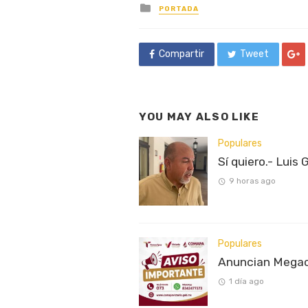
Posted
PORTADA
in
Compartir
Tweet
YOU MAY ALSO LIKE
Populares
Sí quiero.- Luis 
9 horas ago
Populares
Anuncian Megaco
1 día ago