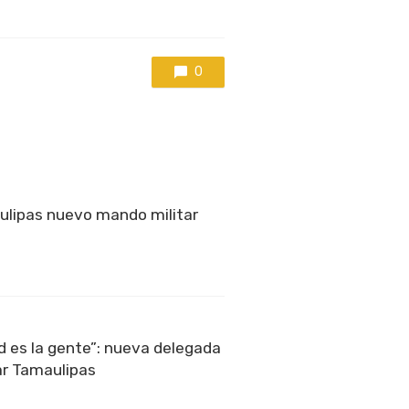
0
ulipas nuevo mando militar
ad es la gente”: nueva delegada
ar Tamaulipas