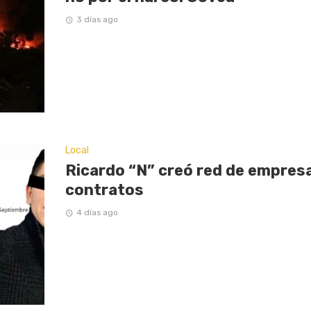
3 días ago
Local
Ricardo “N” creó red de empresas
contratos
4 días ago