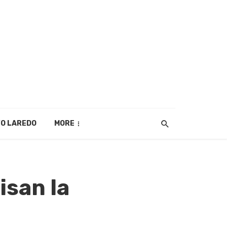
O LAREDO
MORE
isan la