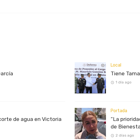
Local
García
Tiene Tama
1 día ago
Portada
rte de agua en Victoria
“La priorid
de Bienest
2 días ago