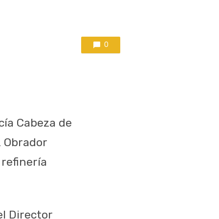
0
cía Cabeza de
z Obrador
refinería
l Director