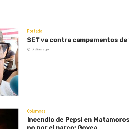
Portada
SET va contra campamentos de
3 días ago
Columnas
Incendio de Pepsi en Matamoros
no por el narco: Govea