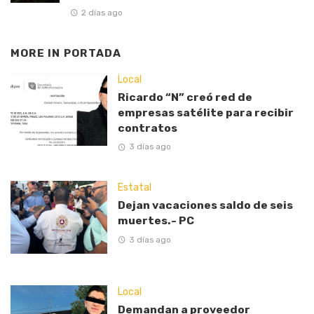
2 días ago
MORE IN
PORTADA
Local
Ricardo “N” creó red de
empresas satélite para recibir
contratos
3 días ago
Estatal
Dejan vacaciones saldo de seis
muertes.- PC
3 días ago
Local
Demandan a proveedor