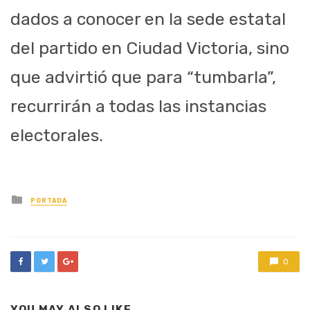
dados a conocer en la sede estatal
del partido en Ciudad Victoria, sino
que advirtió que para “tumbarla”,
recurrirán a todas las instancias
electorales.
Posted
PORTADA
in
0
YOU MAY ALSO LIKE