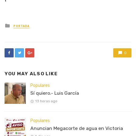
Posted
PORTADA
in
0
YOU MAY ALSO LIKE
Populares
Sí quiero.- Luis García
13 horas ago
Populares
Anuncian Megacorte de agua en Victoria