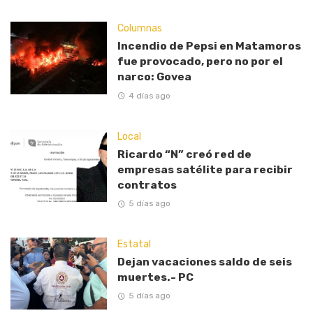
Columnas
Incendio de Pepsi en Matamoros
fue provocado, pero no por el
narco: Govea
4 días ago
Local
Ricardo “N” creó red de
empresas satélite para recibir
contratos
5 días ago
Estatal
Dejan vacaciones saldo de seis
muertes.- PC
5 días ago