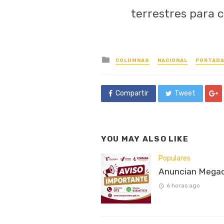
terrestres para c
Posted
COLUMNAS
NACIONAL
PORTAD
in
Compartir
Tweet
YOU MAY ALSO LIKE
Populares
Anuncian Megaco
6 horas ago