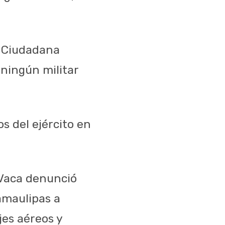
n Ciudadana
 ningún militar
s del ejército en
 Vaca denunció
amaulipas a
jes aéreos y