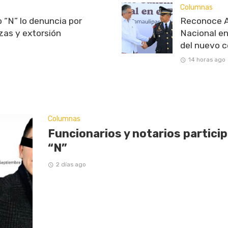
Columnas
 “N” lo denuncia por
Reconoce Am
as y extorsión
Nacional en
del nuevo c
14 horas ago
Columnas
Funcionarios y notarios partici
“N”
2 días ago