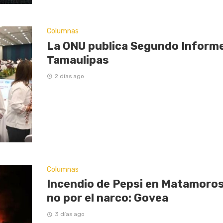
Columnas
La ONU publica Segundo Inform
Tamaulipas
2 días ago
Columnas
Incendio de Pepsi en Matamoros
no por el narco: Govea
3 días ago