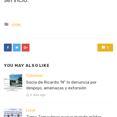
Posted
LOCAL
in
0
YOU MAY ALSO LIKE
Columnas
Socia de Ricardo “N” lo denuncia por
despojo, amenazas y extorsión
2 días ago
Local
Tiene Tamaulipas nuevo mando militar