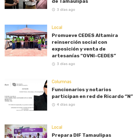
de Tamaulipas
3 días ago
Local
Promueve CEDES Altamira
reinserción social con
exposición y venta de
artesanías “OVNI-CEDES”
3 días ago
Columnas
Funcionarios y notarios
participan en red de Ricardo “N”
4 días ago
Local
Prepara DIF Tamaulipas