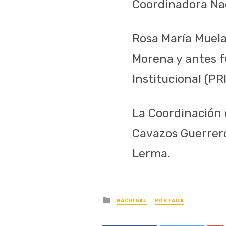
Coordinadora Nac
Rosa María Muela
Morena y antes f
Institucional (PRI
La Coordinación 
Cavazos Guerrero
Lerma.
Posted
NACIONAL
PORTADA
in