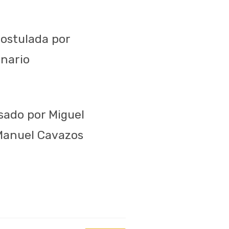
postulada por
onario
sado por Miguel
 Manuel Cavazos