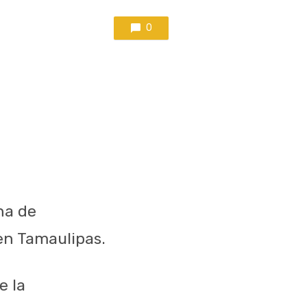
0
na de
en Tamaulipas.
e la