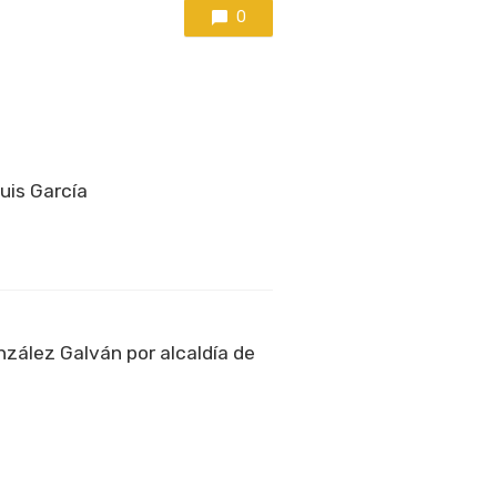
0
Luis García
zález Galván por alcaldía de