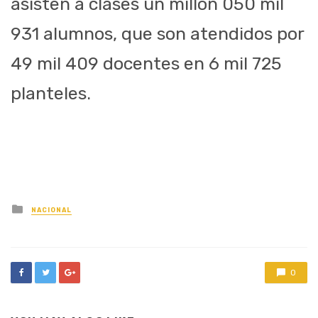
asisten a clases un millón 050 mil
931 alumnos, que son atendidos por
49 mil 409 docentes en 6 mil 725
planteles.
Posted
NACIONAL
in
0